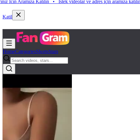
 Aramıza Katılın
•
Istek videolar ve adres için aramıza katılın. Istek V
Katil
Home
Categories
Shorts
Stars