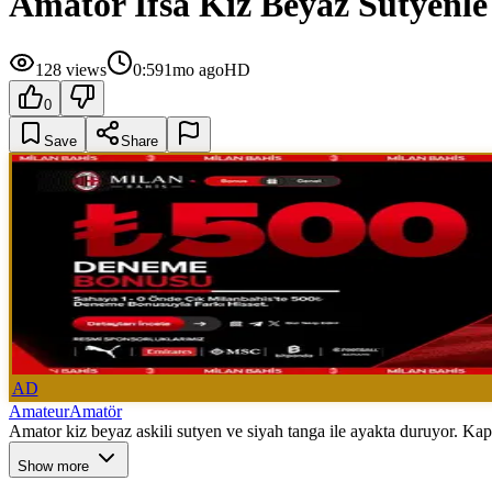
Amator Ifsa Kiz Beyaz Sutyenl
128
views
0:59
1mo ago
HD
0
Save
Share
AD
Amateur
Amatör
Amator kiz beyaz askili sutyen ve siyah tanga ile ayakta duruyor. Kapi
Show more