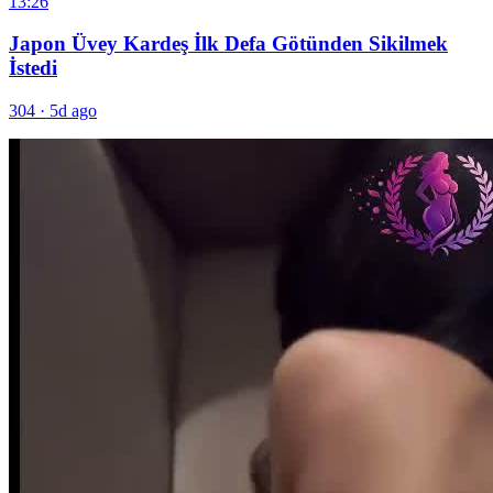
13:26
Japon Üvey Kardeş İlk Defa Götünden Sikilmek
İstedi
304
·
5d ago