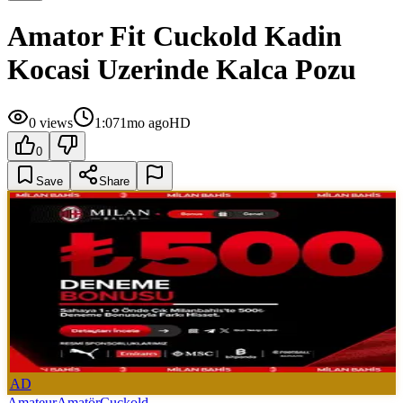
Amator Fit Cuckold Kadin
Kocasi Uzerinde Kalca Pozu
0
views
1:07
1mo ago
HD
0
Save
Share
AD
Amateur
Amatör
Cuckold