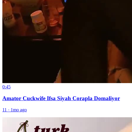
0:45
Amator Cuckwife Ifsa Siyah Corapla Domaliyor
11
·
1mo ago