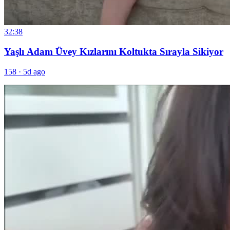
32:38
Yaşlı Adam Üvey Kızlarını Koltukta Sırayla Sikiyor
158
·
5d ago