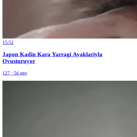
15:52
Japon Kadin Kara Yarragi Ayaklariyla
Ovusturuyor
127
·
5d ago