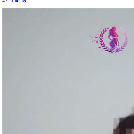
47
·
1mo ago