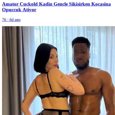
Amator Cuckold Kadin Gencle Sikisirken Kocasina
Opuccuk Atiyor
76
·
6d ago