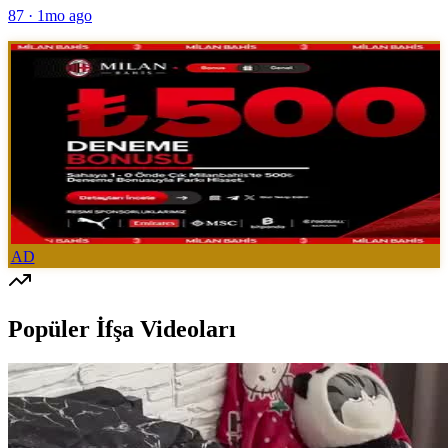
87
·
1mo ago
AD
Popüler İfşa Videoları