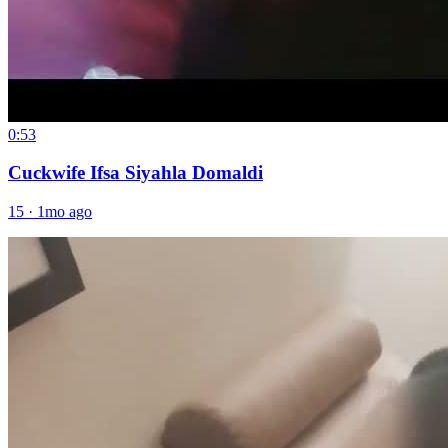
0:53
Cuckwife Ifsa Siyahla Domaldi
15
·
1mo ago