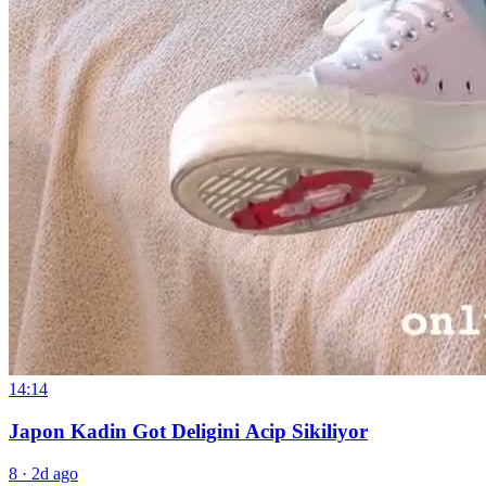
14:14
Japon Kadin Got Deligini Acip Sikiliyor
8
·
2d ago