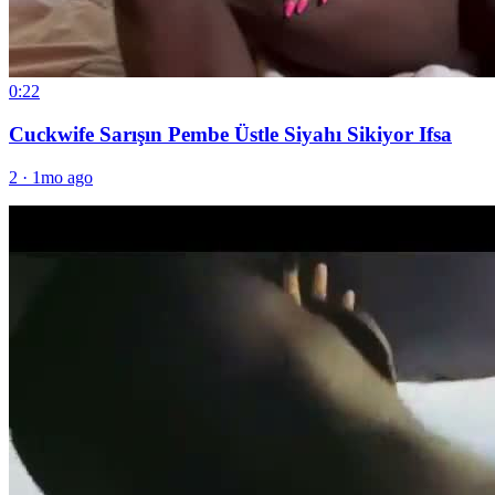
0:22
Cuckwife Sarışın Pembe Üstle Siyahı Sikiyor Ifsa
2
·
1mo ago