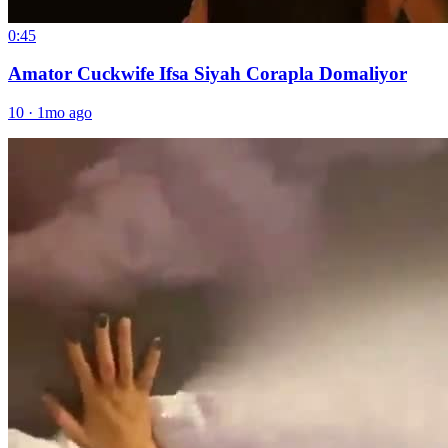
0:45
Amator Cuckwife Ifsa Siyah Corapla Domaliyor
10
·
1mo ago