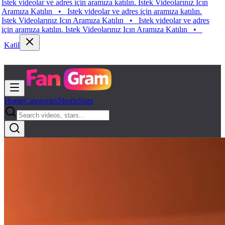
 videolar ve adres için aramıza katılın. Istek Videolarınız Icın
ıza Katılın
•
Istek videolar ve adres için aramıza katılın.
 Videolarınız Icın Aramıza Katılın
•
Istek videolar ve adres
aramıza katılın. Istek Videolarınız Icın Aramıza Katılın
•
Katil
Home
Categories
Shorts
Stars