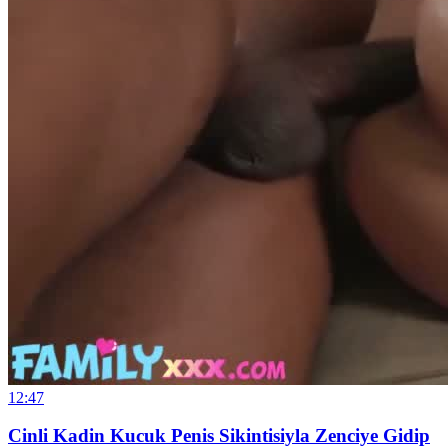
12:47
Cinli Kadin Kucuk Penis Sikintisiyla Zenciye Gidip