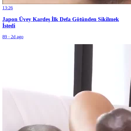
13:26
Japon Üvey Kardeş İlk Defa Götünden Sikilmek
İstedi
89
·
2d ago