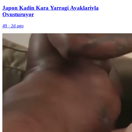
Japon Kadin Kara Yarragi Ayaklariyla
Ovusturuyor
49
·
2d ago