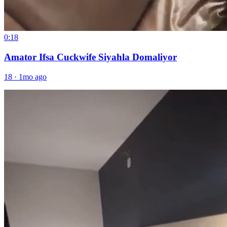
0:18
Amator Ifsa Cuckwife Siyahla Domaliyor
18
·
1mo ago