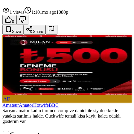
1
views
1:10
1mo ago
1080p
0
Save
Share
AD
Amateur
Amatör
Hotwife
BBC
Sarışın amator kadın turuncu corap ve dantel ile siyah erkekle
yatakta sarilmis halde. Cuckwife temali kisa kayit, kalca odaklı
gosterim var.