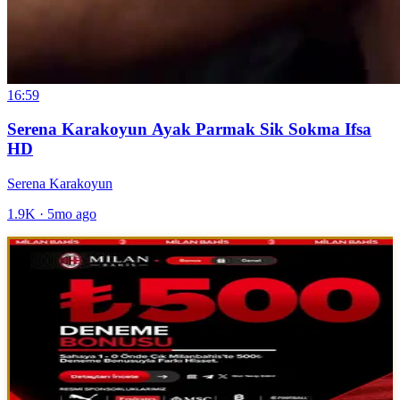
16:59
Serena Karakoyun Ayak Parmak Sik Sokma Ifsa
HD
Serena Karakoyun
1.9K
·
5mo ago