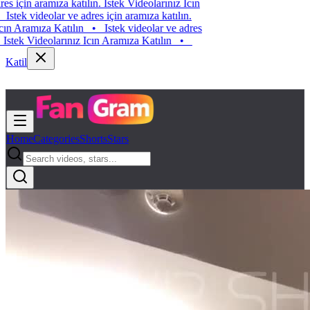
Istek videolar ve adres için aramıza katılın. Istek Videolarınız Icın
Aramıza Katılın
•
Istek videolar ve adres için aramıza katılın.
Istek Videolarınız Icın Aramıza Katılın
•
Istek videolar ve adres
için aramıza katılın. Istek Videolarınız Icın Aramıza Katılın
•
Katil
Home
Categories
Shorts
Stars