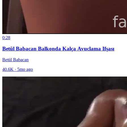
0:28
Betül Babacan Balkonda Kalça Avuclama Ifşası
Betül Babacan
40.6K
·
5mo ago