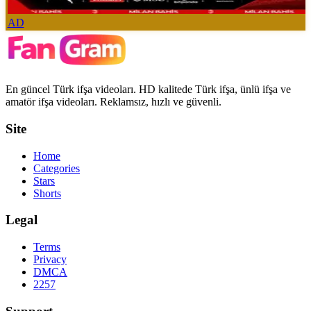
AD
En güncel Türk ifşa videoları. HD kalitede Türk ifşa, ünlü ifşa ve
amatör ifşa videoları. Reklamsız, hızlı ve güvenli.
Site
Home
Categories
Stars
Shorts
Legal
Terms
Privacy
DMCA
2257