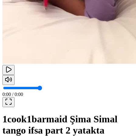
0:00
/
0:00
1cook1barmaid Şima Simal
tango ifsa part 2 yatakta