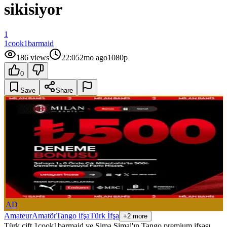
sikisiyor
1
1cook1barmaid
186
views
22:05
2mo ago
1080p
0
Save
Share
AD
Amateur
Amatör
Tango ifşa
Türk İfşa
+2 more
Türk çift 1cook1barmaid ve Şima Simal'ın Tango premium ifşası