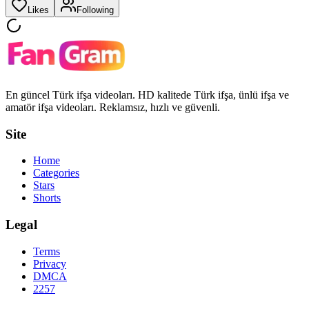
Likes
Following
En güncel Türk ifşa videoları. HD kalitede Türk ifşa, ünlü ifşa ve
amatör ifşa videoları. Reklamsız, hızlı ve güvenli.
Site
Home
Categories
Stars
Shorts
Legal
Terms
Privacy
DMCA
2257