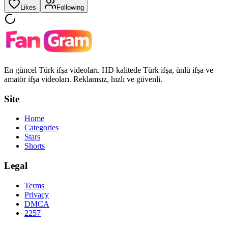
Likes
Following
En güncel Türk ifşa videoları. HD kalitede Türk ifşa, ünlü ifşa ve
amatör ifşa videoları. Reklamsız, hızlı ve güvenli.
Site
Home
Categories
Stars
Shorts
Legal
Terms
Privacy
DMCA
2257