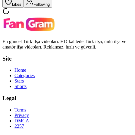
Likes
Following
En güncel Türk ifşa videoları. HD kalitede Türk ifşa, ünlü ifşa ve
amatör ifşa videoları. Reklamsız, hızlı ve güvenli.
Site
Home
Categories
Stars
Shorts
Legal
Terms
Privacy
DMCA
2257