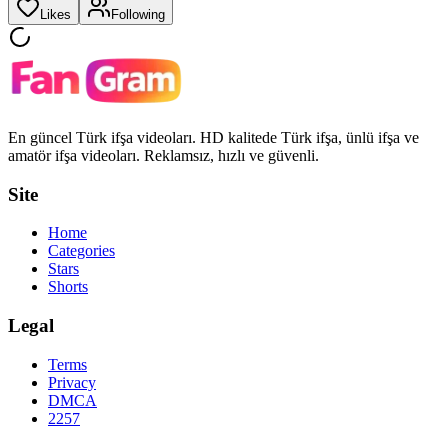
Likes
Following
En güncel Türk ifşa videoları. HD kalitede Türk ifşa, ünlü ifşa ve
amatör ifşa videoları. Reklamsız, hızlı ve güvenli.
Site
Home
Categories
Stars
Shorts
Legal
Terms
Privacy
DMCA
2257