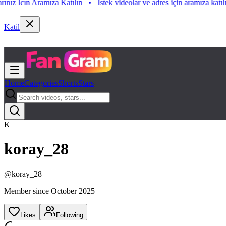
 Icın Aramıza Katılın
•
Istek videolar ve adres için aramıza katılın. Is
Katil
Home
Categories
Shorts
Stars
K
koray_28
@
koray_28
Member since
October 2025
Likes
Following