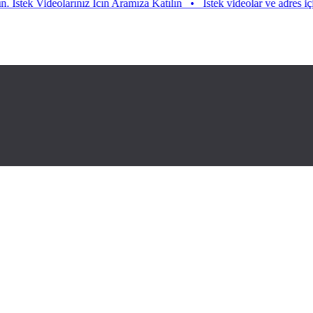
tek Videolarınız Icın Aramıza Katılın
•
Istek videolar ve adres için ar