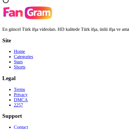
En güncel Türk ifşa videoları. HD kalitede Türk ifşa, ünlü ifşa ve amat
Site
Home
Categories
Stars
Shorts
Legal
Terms
Privacy
DMCA
2257
Support
Contact