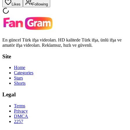
Likes
Following
En güncel Türk ifşa videoları. HD kalitede Türk ifşa, ünlü ifşa ve
amatör ifşa videoları. Reklamsız, hızlı ve güvenli.
Site
Home
Categories
Stars
Shorts
Legal
Terms
Privacy
DMCA
2257