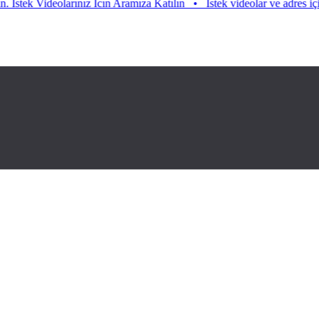
tek Videolarınız Icın Aramıza Katılın
•
Istek videolar ve adres için ara