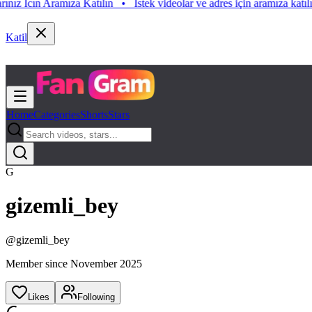
 Icın Aramıza Katılın
•
Istek videolar ve adres için aramıza katılın. Is
Katil
Home
Categories
Shorts
Stars
G
gizemli_bey
@
gizemli_bey
Member since
November 2025
Likes
Following