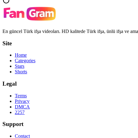
En güncel Türk ifşa videoları. HD kalitede Türk ifşa, ünlü ifşa ve amat
Site
Home
Categories
Stars
Shorts
Legal
Terms
Privacy
DMCA
2257
Support
Contact