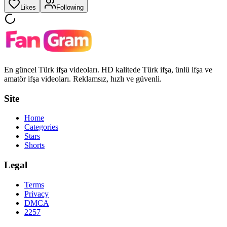
Likes
Following
En güncel Türk ifşa videoları. HD kalitede Türk ifşa, ünlü ifşa ve
amatör ifşa videoları. Reklamsız, hızlı ve güvenli.
Site
Home
Categories
Stars
Shorts
Legal
Terms
Privacy
DMCA
2257