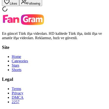
Likes
Following
En güncel Türk ifşa videoları. HD kalitede Türk ifşa, ünlü ifşa ve
amatör ifşa videoları. Reklamsız, hızlı ve güvenli.
Site
Home
Categories
Stars
Shorts
Legal
Terms
Privacy
DMCA
2257