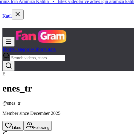
 Icın Aramıza Katılın
•
Istek videolar ve adres için aramıza katılın. Is
Katil
Home
Categories
Shorts
Stars
E
enes_tr
@
enes_tr
Member since
December 2025
Likes
Following