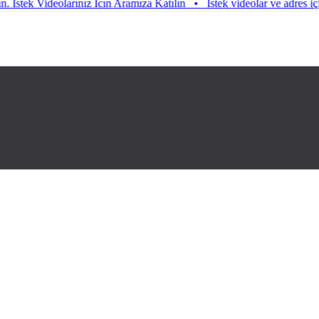
tek Videolarınız Icın Aramıza Katılın
•
Istek videolar ve adres için ar