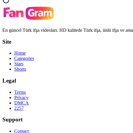
En güncel Türk ifşa videoları. HD kalitede Türk ifşa, ünlü ifşa ve amat
Site
Home
Categories
Stars
Shorts
Legal
Terms
Privacy
DMCA
2257
Support
Contact