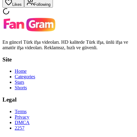
Likes
Following
En güncel Türk ifşa videoları. HD kalitede Türk ifşa, ünlü ifşa ve
amatör ifşa videoları. Reklamsız, hızlı ve güvenli.
Site
Home
Categories
Stars
Shorts
Legal
Terms
Privacy
DMCA
2257