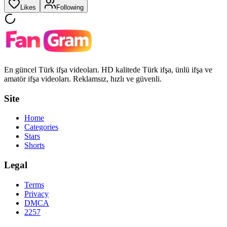
Likes
Following
En güncel Türk ifşa videoları. HD kalitede Türk ifşa, ünlü ifşa ve
amatör ifşa videoları. Reklamsız, hızlı ve güvenli.
Site
Home
Categories
Stars
Shorts
Legal
Terms
Privacy
DMCA
2257