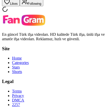
Likes
Following
En güncel Türk ifşa videoları. HD kalitede Türk ifşa, ünlü ifşa ve
amatör ifşa videoları. Reklamsız, hızlı ve güvenli.
Site
Home
Categories
Stars
Shorts
Legal
Terms
Privacy
DMCA
2257