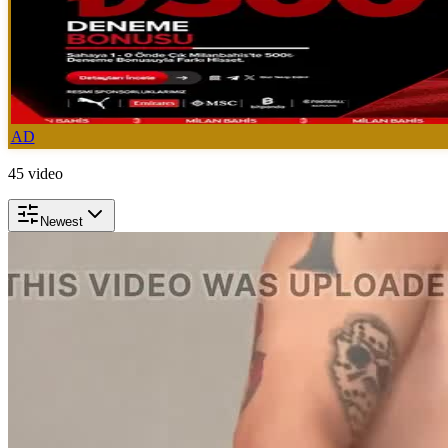
AD
45
video
Newest