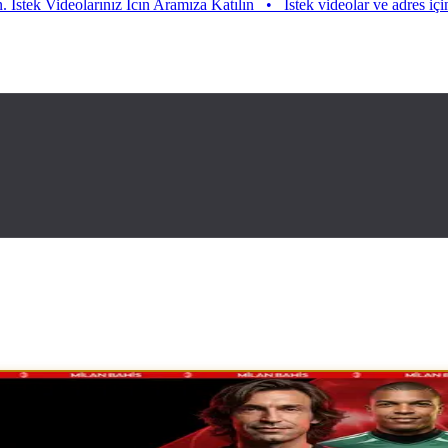
ideolarınız Icın Aramıza Katılın
•
Istek videolar ve adres için aramıza