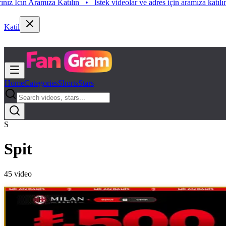
 Aramıza Katılın
•
Istek videolar ve adres için aramıza katılın. Istek V
Katil
Home
Categories
Shorts
Stars
S
Spit
45
video