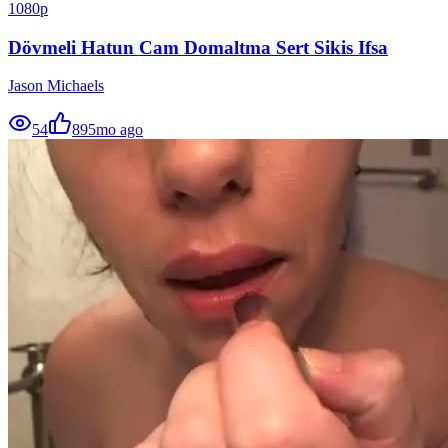
1080p
Dövmeli Hatun Cam Domaltma Sert Sikis Ifsa
Jason Michaels
54
89
5mo ago