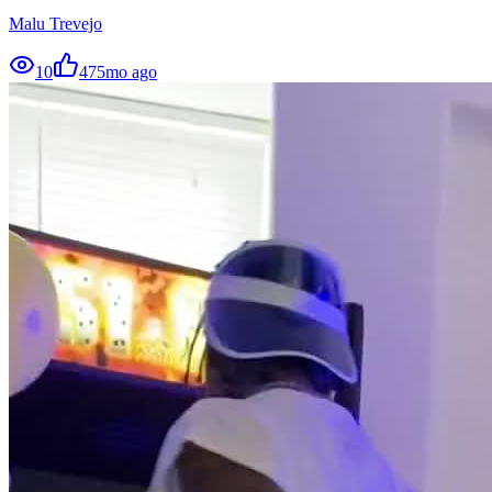
Malu Trevejo
10
47
5mo ago