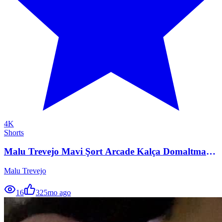
4K
Shorts
Malu Trevejo Mavi Şort Arcade Kalça Domaltma
Ifsa
Malu Trevejo
16
32
5mo ago