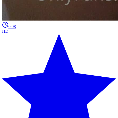
0:08
HD