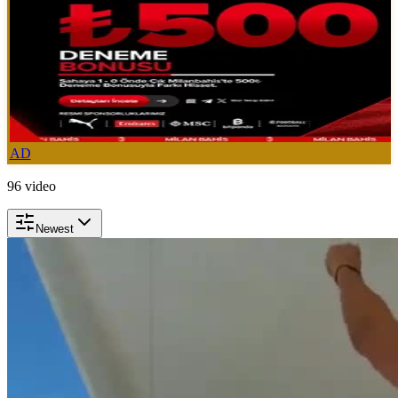
AD
96
video
Newest