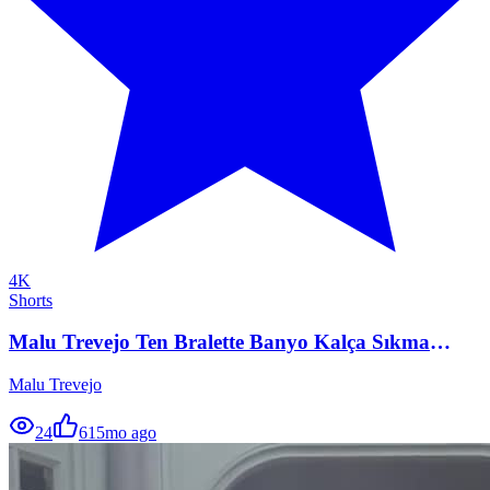
4K
Shorts
Malu Trevejo Ten Bralette Banyo Kalça Sıkma
Sallama
Malu Trevejo
24
61
5mo ago