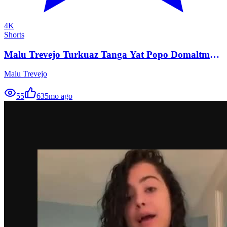
4K
Shorts
Malu Trevejo Turkuaz Tanga Yat Popo Domaltma
Ifsa HD
Malu Trevejo
55
63
5mo ago