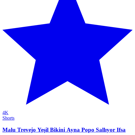
4K
Shorts
Malu Trevejo Yeşil Bikini Ayna Popo Sallıyor Ifsa