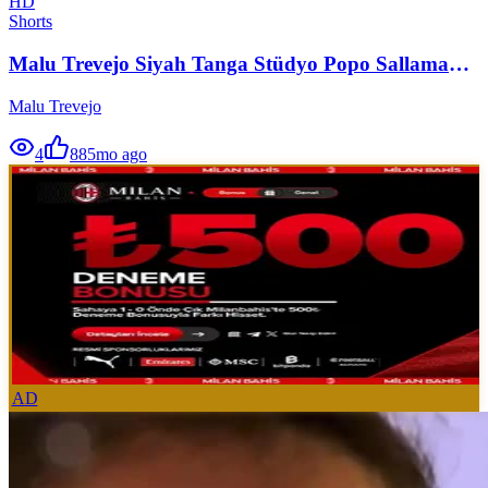
HD
Shorts
Malu Trevejo Siyah Tanga Stüdyo Popo Sallama
Ifsa
Malu Trevejo
4
88
5mo ago
AD