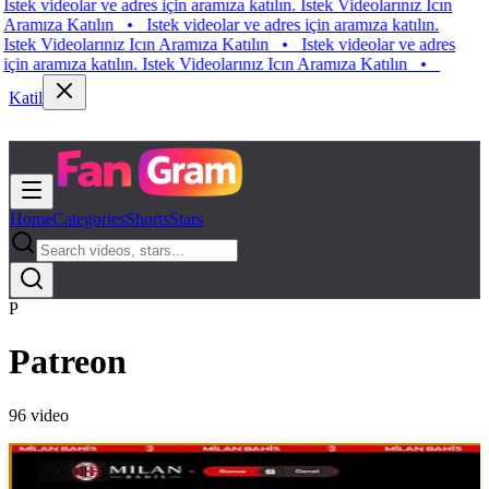
k videolar ve adres için aramıza katılın. Istek Videolarınız Icın
ıza Katılın
•
Istek videolar ve adres için aramıza katılın.
k Videolarınız Icın Aramıza Katılın
•
Istek videolar ve adres
 aramıza katılın. Istek Videolarınız Icın Aramıza Katılın
•
Katil
Home
Categories
Shorts
Stars
P
Patreon
96
video