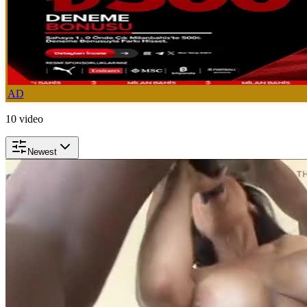
AD
10
video
Newest