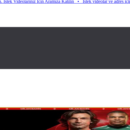
eolarınız Icın Aramıza Katılın
•
Istek videolar ve adres için aramıza