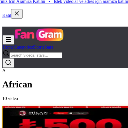
ramıza Katılın
•
Istek videolar ve adres için aramıza katılın. Istek Vid
Katil
Home
Categories
Shorts
Stars
A
African
10
video