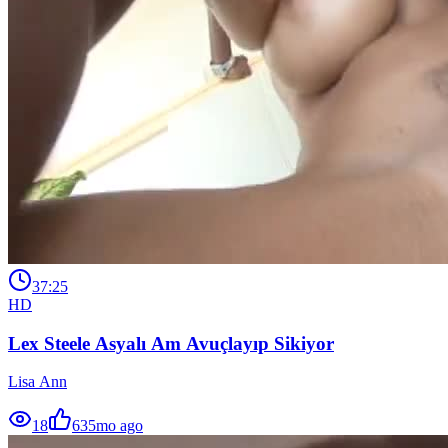
37:25
HD
Lex Steele Asyalı Am Avuçlayıp Sikiyor
Lisa Ann
18
63
5mo ago