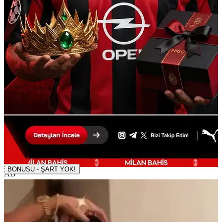
500 TL DENEME BONUSU - ŞART YOK!
AD