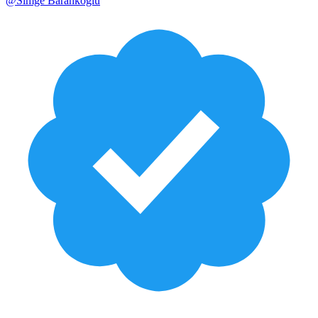
@
Simge Barankoğlu