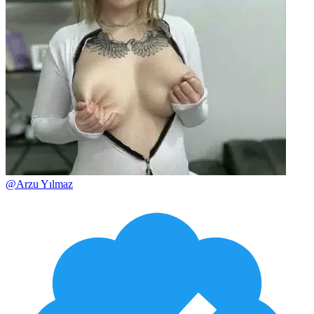
@
Arzu Yılmaz