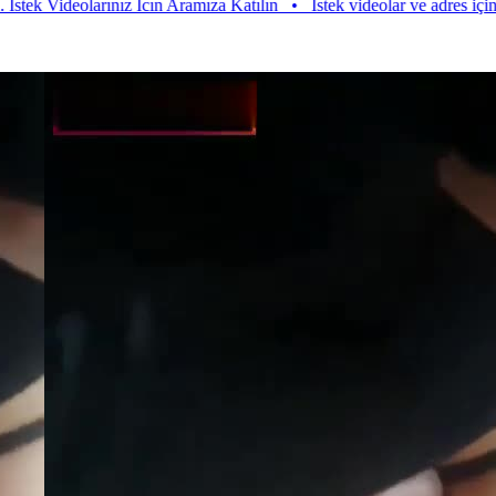
ideolarınız Icın Aramıza Katılın
•
Istek videolar ve adres için aramıza