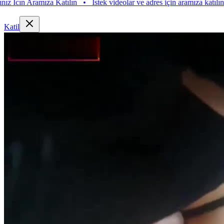
 Aramıza Katılın
•
Istek videolar ve adres için aramıza katılın. Istek V
Katil