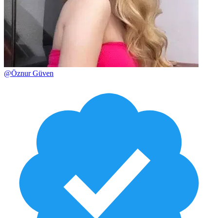
@
Öznur Güven