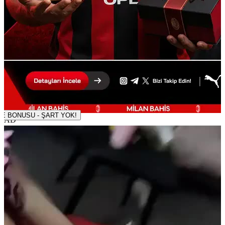
500 TL DENEME BONUSU - ŞART YOK!
AD