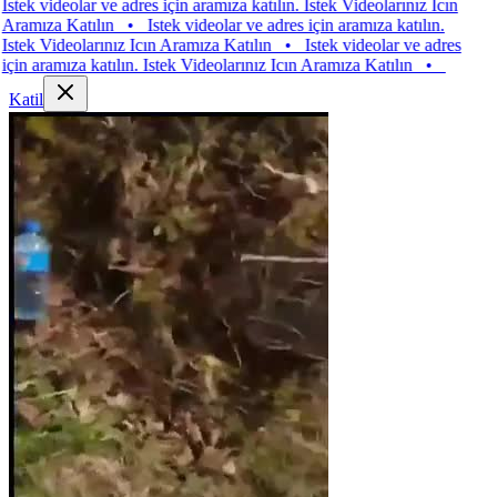
 videolar ve adres için aramıza katılın. Istek Videolarınız Icın
za Katılın
•
Istek videolar ve adres için aramıza katılın.
 Videolarınız Icın Aramıza Katılın
•
Istek videolar ve adres
aramıza katılın. Istek Videolarınız Icın Aramıza Katılın
•
Katil