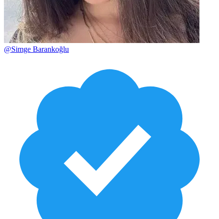
@
Simge Barankoğlu