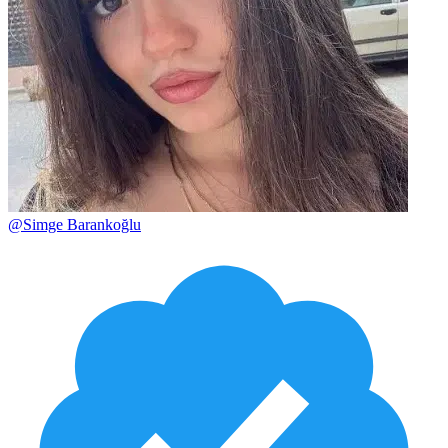
@
Simge Barankoğlu