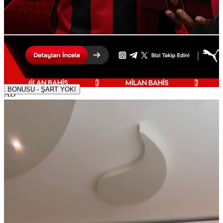
500 TL DENEME BONUSU - ŞART YOK!
AD