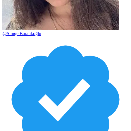
@
Simge Barankoğlu