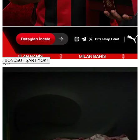
500 TL DENEME BONUSU - ŞART YOK!
AD