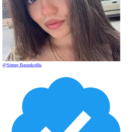
@
Simge Barankoğlu