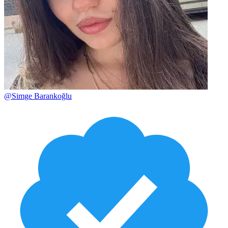
@
Simge Barankoğlu