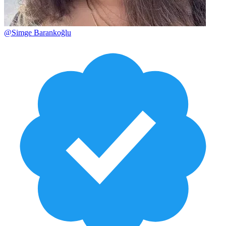
@
Simge Barankoğlu