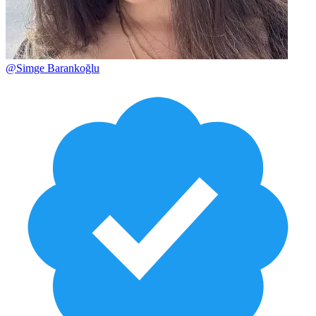
@
Simge Barankoğlu