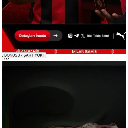
500 TL DENEME BONUSU - ŞART YOK!
AD