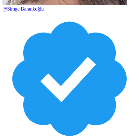
@
Simge Barankoğlu