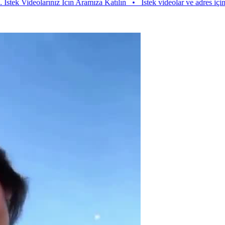
deolarınız Icın Aramıza Katılın
•
Istek videolar ve adres için aramıza