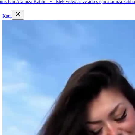
Aramıza Katılın
•
Istek videolar ve adres için aramıza katılın. Istek Vi
Katil