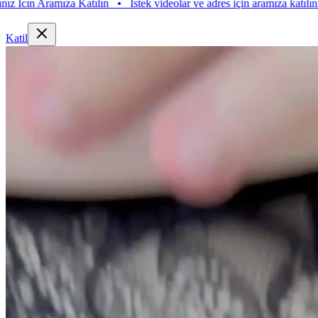
Aramıza Katılın
•
Istek videolar ve adres için aramıza katılın. Istek Vi
Katil