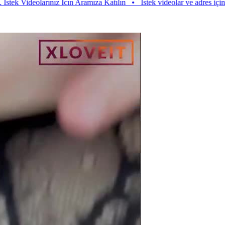
deolarınız Icın Aramıza Katılın
•
Istek videolar ve adres için aramıza