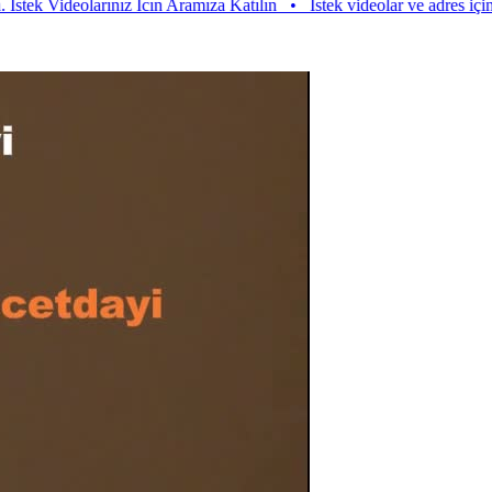
k Videolarınız Icın Aramıza Katılın
•
Istek videolar ve adres için aram