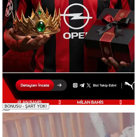
500 TL DENEME BONUSU - ŞART YOK!
AD