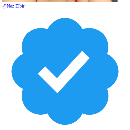
@
Naz Elbir