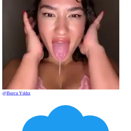
@
Burcu Yıldız