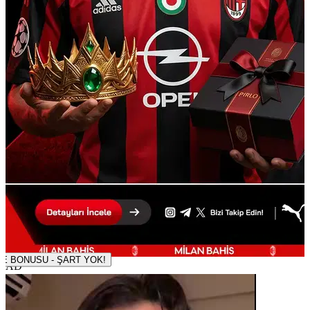
500 TL DENEME BONUSU - ŞART YOK!
AD