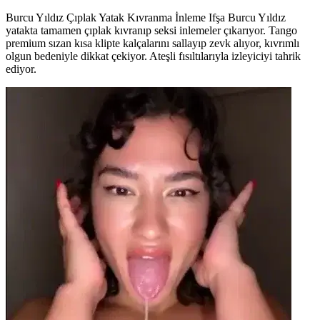
Burcu Yıldız Çıplak Yatak Kıvranma İnleme Ifşa Burcu Yıldız
yatakta tamamen çıplak kıvranıp seksi inlemeler çıkarıyor. Tango
premium sızan kısa klipte kalçalarını sallayıp zevk alıyor, kıvrımlı
olgun bedeniyle dikkat çekiyor. Ateşli fısıltılarıyla izleyiciyi tahrik
ediyor.