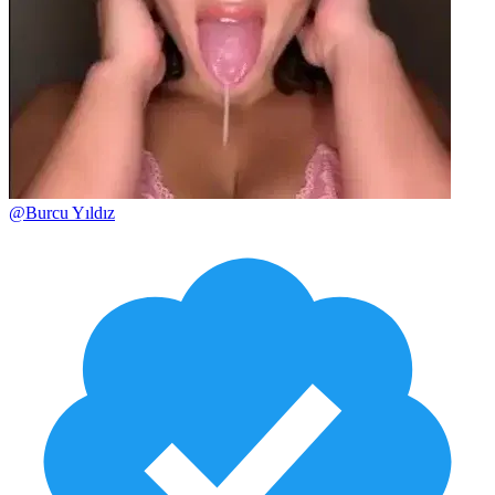
@
Burcu Yıldız