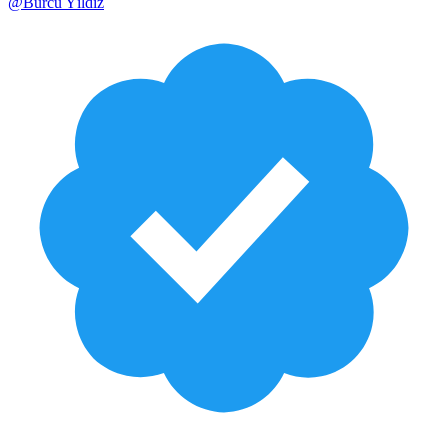
@
Burcu Yıldız