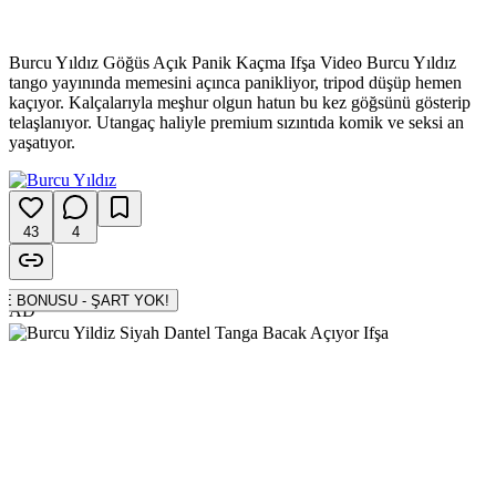
Burcu Yıldız Göğüs Açık Panik Kaçma Ifşa Video Burcu Yıldız
tango yayınında memesini açınca panikliyor, tripod düşüp hemen
kaçıyor. Kalçalarıyla meşhur olgun hatun bu kez göğsünü gösterip
telaşlanıyor. Utangaç haliyle premium sızıntıda komik ve seksi an
yaşatıyor.
43
4
500 TL DENEME BONUSU - ŞART YOK!
AD