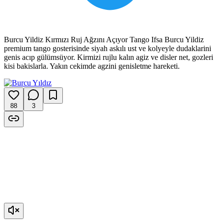
Burcu Yildiz Kırmızı Ruj Ağzını Açıyor Tango Ifsa Burcu Yildiz
premium tango gosterisinde siyah askılı ust ve kolyeyle dudaklarini
genis acıp gülümsüyor. Kirmizi rujlu kalın agiz ve disler net, gozleri
kisi bakislarla. Yakın cekimde agzini genisletme hareketi.
88
3