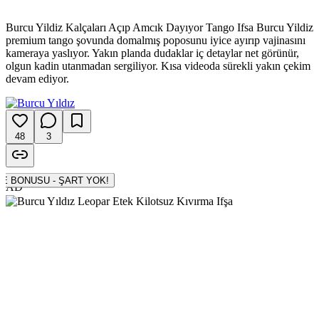
Burcu Yildiz Kalçaları Açıp Amcık Dayıyor Tango Ifsa Burcu Yildiz
premium tango şovunda domalmış poposunu iyice ayırıp vajinasını
kameraya yaslıyor. Yakın planda dudaklar iç detaylar net görünür,
olgun kadin utanmadan sergiliyor. Kısa videoda sürekli yakın çekim
devam ediyor.
48
3
500 TL DENEME BONUSU - ŞART YOK!
AD