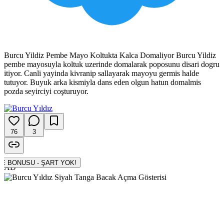
Burcu Yildiz Pembe Mayo Koltukta Kalca Domaliyor Burcu Yildiz
pembe mayosuyla koltuk uzerinde domalarak poposunu disari dogru
itiyor. Canli yayinda kivranip sallayarak mayoyu germis halde
tutuyor. Buyuk arka kismiyla dans eden olgun hatun domalmis
pozda seyirciyi coşturuyor.
76
3
500 TL DENEME BONUSU - ŞART YOK!
AD