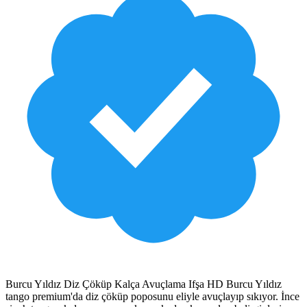
Burcu Yıldız Diz Çöküp Kalça Avuçlama Ifşa HD Burcu Yıldız
tango premium'da diz çöküp poposunu eliyle avuçlayıp sıkıyor. İnce