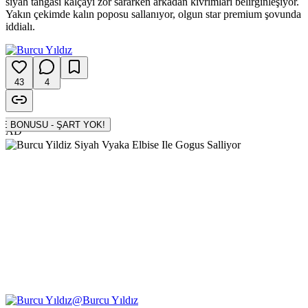
siyah tangası kalçayı zor sararken arkadan kıvrımları belirginleşiyor.
Yakın çekimde kalın poposu sallanıyor, olgun star premium şovunda
iddialı.
43
4
500 TL DENEME BONUSU - ŞART YOK!
AD
@
Burcu Yıldız