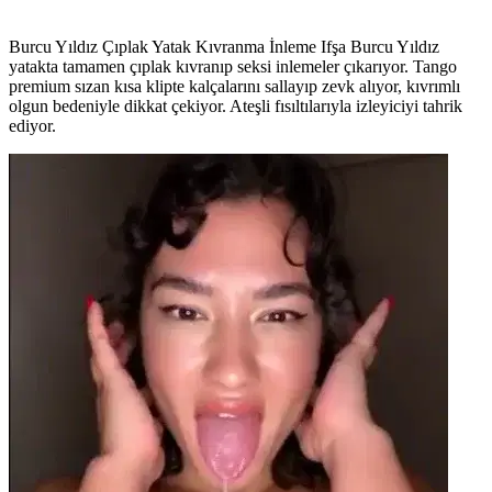
Burcu Yıldız Çıplak Yatak Kıvranma İnleme Ifşa Burcu Yıldız
yatakta tamamen çıplak kıvranıp seksi inlemeler çıkarıyor. Tango
premium sızan kısa klipte kalçalarını sallayıp zevk alıyor, kıvrımlı
olgun bedeniyle dikkat çekiyor. Ateşli fısıltılarıyla izleyiciyi tahrik
ediyor.