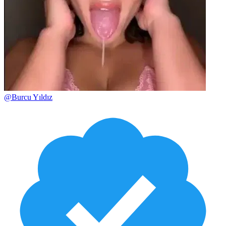
@
Burcu Yıldız