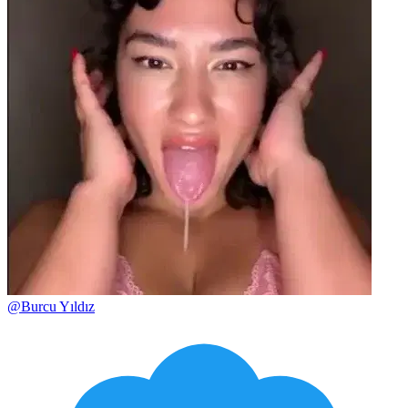
@
Burcu Yıldız