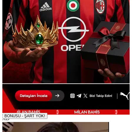
500 TL DENEME BONUSU - ŞART YOK!
AD