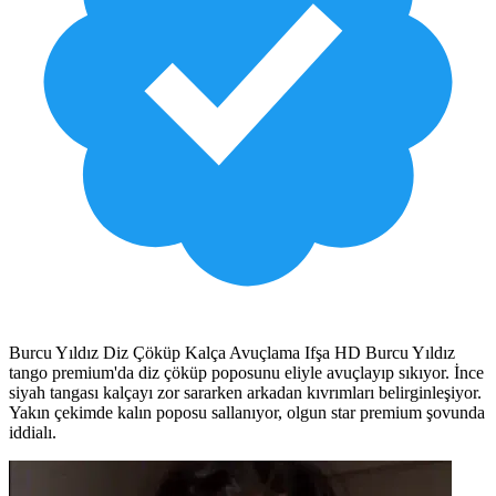
Burcu Yıldız Diz Çöküp Kalça Avuçlama Ifşa HD Burcu Yıldız
tango premium'da diz çöküp poposunu eliyle avuçlayıp sıkıyor. İnce
siyah tangası kalçayı zor sararken arkadan kıvrımları belirginleşiyor.
Yakın çekimde kalın poposu sallanıyor, olgun star premium şovunda
iddialı.