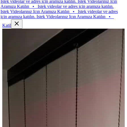
videolar ve adres için aramıza katılın. Istek Videolarınız Icın
za Katılın
•
Istek videolar ve adres için aramıza katılın.
Videolarınız Icın Aramıza Katılın
•
Istek videolar ve adres
ramıza katılın. Istek Videolarınız Icın Aramıza Katılın
•
Katil