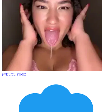
@
Burcu Yıldız