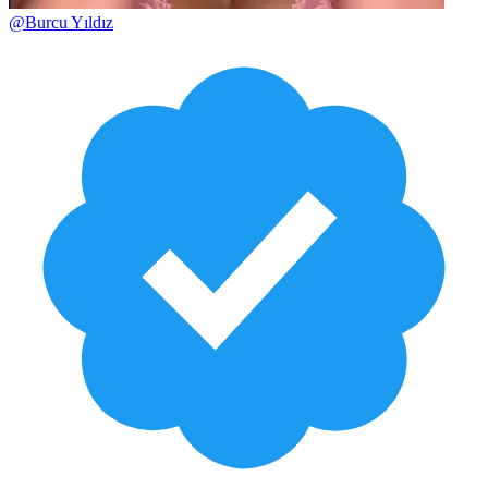
@
Burcu Yıldız