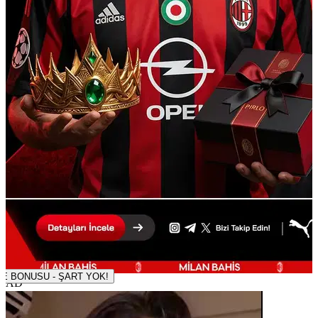
500 TL DENEME BONUSU - ŞART YOK!
AD