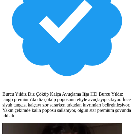
Burcu Yıldız Diz Çöküp Kalça Avuçlama Ifşa HD Burcu Yıldız
tango premium'da diz çöküp poposunu eliyle avuçlayıp sıkıyor. İnce
siyah tangası kalçayı zor sararken arkadan kıvrımları belirginleşiyor.
Yakın çekimde kalın poposu sallanıyor, olgun star premium şovunda
iddialı.