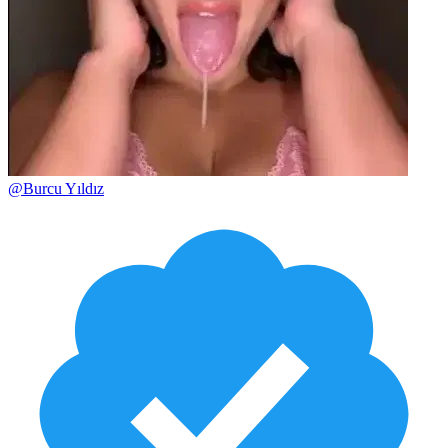
@
Burcu Yıldız