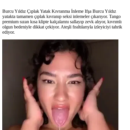
Burcu Yıldız Çıplak Yatak Kıvranma İnleme Ifşa Burcu Yıldız
yatakta tamamen çıplak kıvranıp seksi inlemeler çıkarıyor. Tango
premium sızan kısa klipte kalçalarını sallayıp zevk alıyor, kıvrımlı
olgun bedeniyle dikkat çekiyor. Ateşli fısıltılarıyla izleyiciyi tahrik
ediyor.