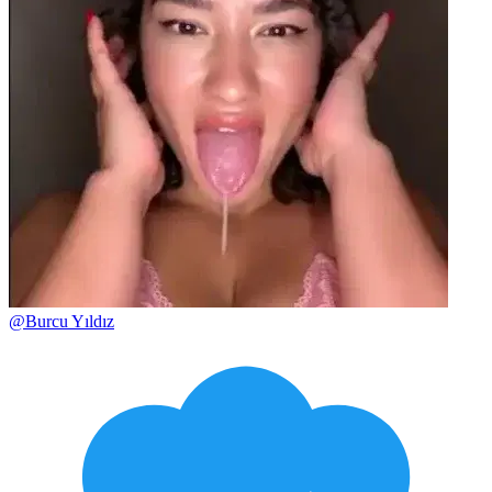
@
Burcu Yıldız