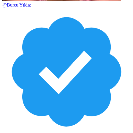
@
Burcu Yıldız