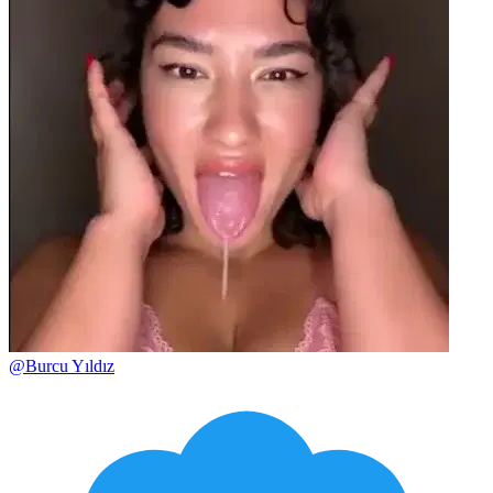
@
Burcu Yıldız