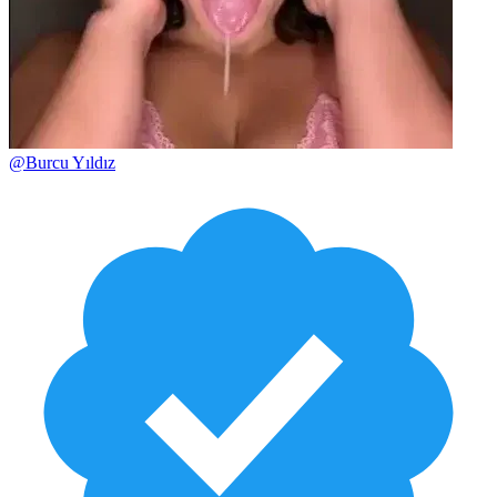
@
Burcu Yıldız