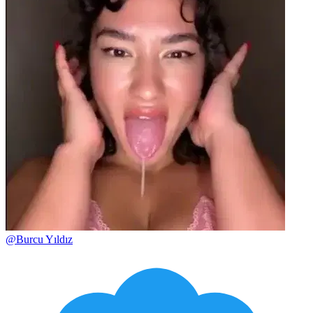
@
Burcu Yıldız