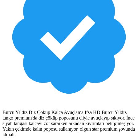
Burcu Yıldız Diz Çöküp Kalça Avuçlama Ifşa HD Burcu Yıldız
tango premium'da diz çöküp poposunu eliyle avuçlayıp sıkıyor. İnce
siyah tangası kalçayı zor sararken arkadan kıvrımları belirginleşiyor.
Yakın çekimde kalın poposu sallanıyor, olgun star premium şovunda
iddialı.