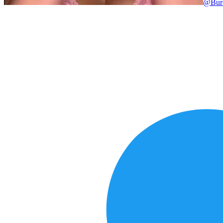
@
Bur