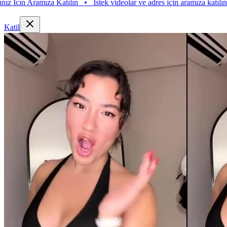
n Aramıza Katılın
•
Istek videolar ve adres için aramıza katılın. Istek 
Katil