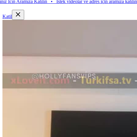
 Aramıza Katılın
•
Istek videolar ve adres için aramıza katılın. Istek V
Katil