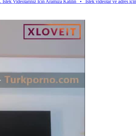
ideolarınız Icın Aramıza Katılın
•
Istek videolar ve adres için aramıza