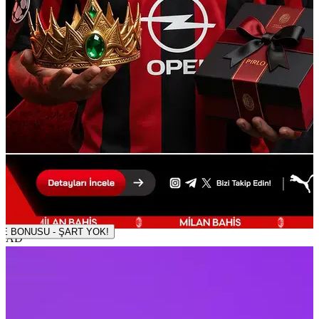
500 TL DENEME BONUSU - ŞART YOK!
AD