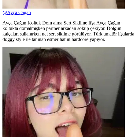
@
Ayça Çağan
Ayça Çağan Koltuk Dom alma Sert Sikilme Ifşa Ayça Çağan
koltukta domalmışken partner arkadan sokup çekiyor. Dolgun
kalçaları sallanırken net sert sikilme görülüyor. Türk amatör ifşalarda
doggy style ile tanınan esmer hatun hardcore yapıyor.