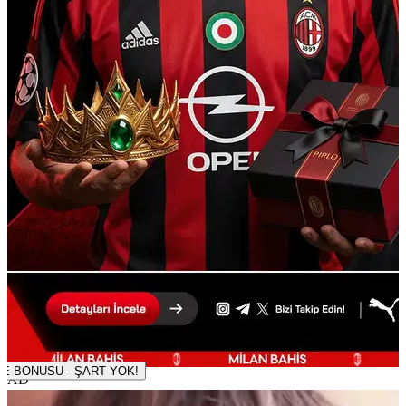
500 TL DENEME BONUSU - ŞART YOK!
AD