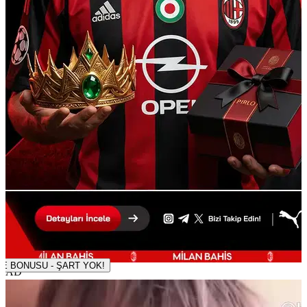
500 TL DENEME BONUSU - ŞART YOK!
AD